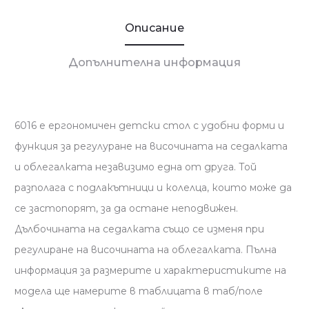
Описание
Допълнителна информация
6016 е ергономичен детски стол с удобни форми и
функция за регулуране на височината на седалката
и облегалката незавизимо една от друга. Той
разполага с подлакътници и колелца, които може да
се застопорят, за да остане неподвижен.
Дълбочината на седалката също се изменя при
регулиране на височината на облегалката. Пълна
информация за размерите и характеристиките на
модела ще намерите в таблицата в таб/поле