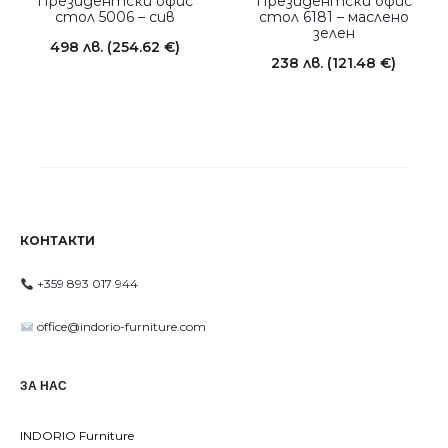
Президентски офис
Президентски офис
стол 5006 – сив
стол 6181 – маслено
зелен
498
лв.
(254.62 €)
238
лв.
(121.48 €)
КОНТАКТИ
+359 893 017 944
office@indorio-furniture.com
ЗА НАС
INDORIO Furniture