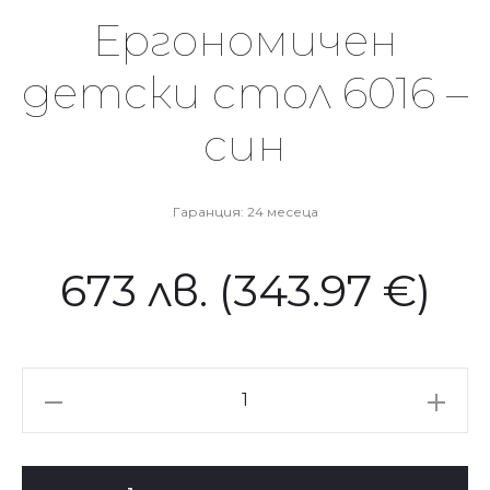
Ергономичен
детски стол 6016 –
син
Гаранция: 24 месеца
673
лв.
(343.97 €)
количество
за
Ергономичен
детски