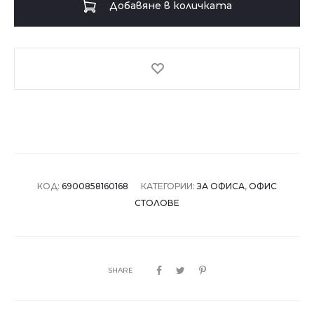
Добавяне в количката
стол
6016
-
син
КОД:
6900858160168
КАТЕГОРИИ:
ЗА ОФИСА
,
ОФИС
СТОЛОВЕ
SHARE