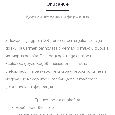
Описание
Допълнителна информация
Закачалка за дрехи 138-1 от серията закачалки за
дрехи на Carmen разполага с метално тяло и двойна
мраморна основа. Тя е подходяща за антре и
всякакви други видове помещения. Пълна
информация за размерите и характеристиките на
модела ще намерите в таблицата в таб/поле
„Техническа информация“.
Транспортна опаковка
Брой опаковки: 1 бр.