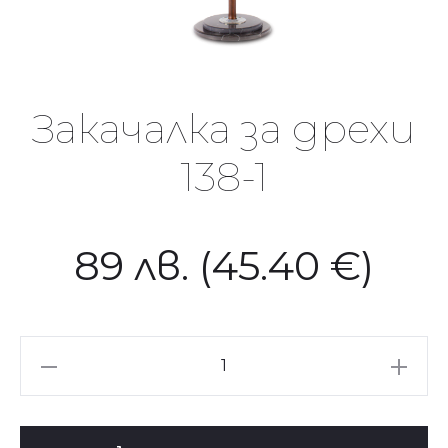
Закачалка за дрехи
138-1
89
лв.
(45.40 €)
количество
за
Закачалка
за