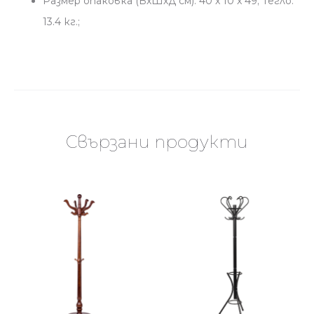
Размер опаковка (ВхШхД см): 40 x 10 x 49; Тегло:
13.4 кг.;
Свързани продукти