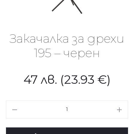
Закачалка за дрехи
195 – черен
47
лв.
(23.93 €)
количество
за
Закачалка
за