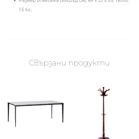
Размер опаковка (ВхШхД см): 69 x 23 x 5.5; Тегло:
1.5 кг.;
Свързани продукти