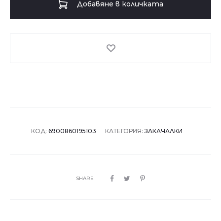
Добавяне в количката
дрехи
195
-
черен
КОД:
6900860195103
КАТЕГОРИЯ:
ЗАКАЧАЛКИ
SHARE