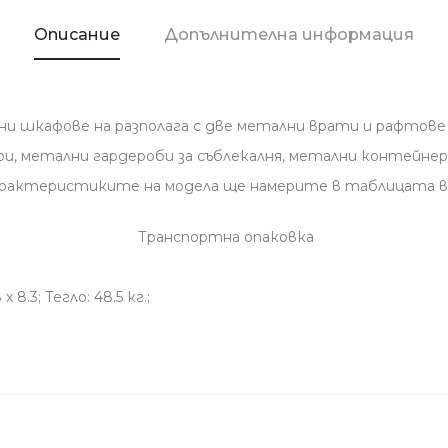
Описание
Допълнителна информация
и шкафове на разполага с две метални врати и рафтове
и, метални гардероби за съблекалня, метални контейнер
 характеристиките на модела ще намерите в таблицата в
Транспортна опаковка
 8.3; Тегло: 48.5 кг.;