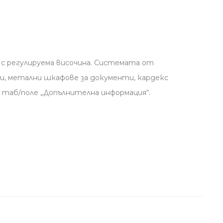
 с регулируема височина. Системата от
и, метални шкафове за документи, кардекс
 таб/поле „Допълнителна информация“.