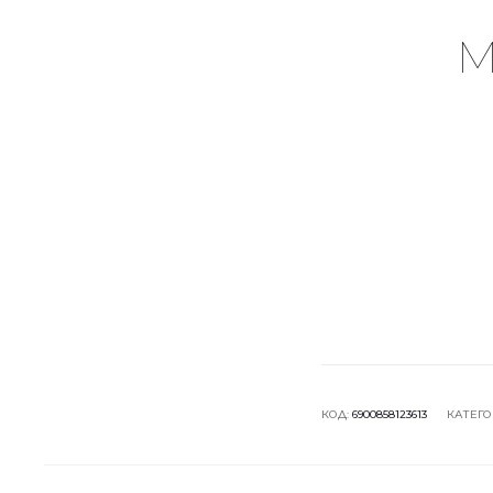
М
КОД:
6900858123613
КАТЕГО