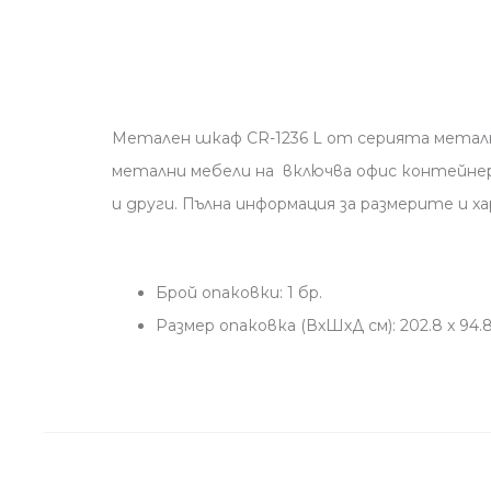
Метален шкаф CR-1236 L от серията металн
метални мебели на включва офис контейнер
и други. Пълна информация за размерите и
Брой опаковки: 1 бр.
Размер опаковка (ВхШхД см): 202.8 x 94.8 x