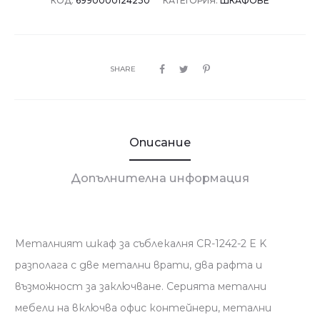
КОД:
6990000124230
КАТЕГОРИЯ:
ШКАФОВЕ
SHARE
Описание
Допълнителна информация
Металният шкаф за съблекалня CR-1242-2 E K
разполага с две метални врати, два рафта и
възможност за заключване. Серията метални
мебели на включва офис контейнери, метални