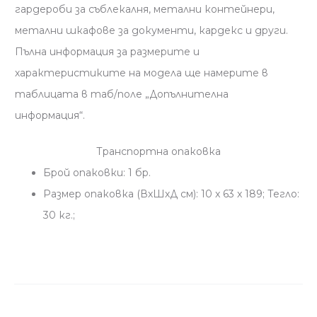
гардероби за съблекалня, метални контейнери,
метални шкафове за документи, кардекс и други.
Пълна информация за размерите и
характеристиките на модела ще намерите в
таблицата в таб/поле „Допълнителна
информация“.
Транспортна опаковка
Брой опаковки: 1 бр.
Размер опаковка (ВхШхД см): 10 x 63 x 189; Тегло:
30 кг.;