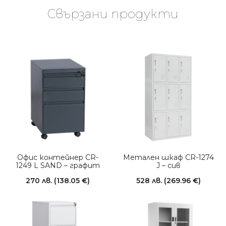
Свързани продукти
Офис контейнер CR-
Метален шкаф CR-1274
1249 L SAND – графит
J – сив
270
лв.
(138.05 €)
528
лв.
(269.96 €)