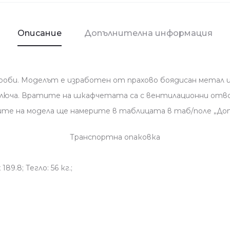
-
сив
Описание
Допълнителна информация
роби. Моделът е изработен от прахово боядисан метал и
2 ключа. Вратите на шкафчетата са с вентилационни отв
те на модела ще намерите в таблицата в таб/поле „Доп
Транспортна опаковка
89.8; Тегло: 56 кг.;