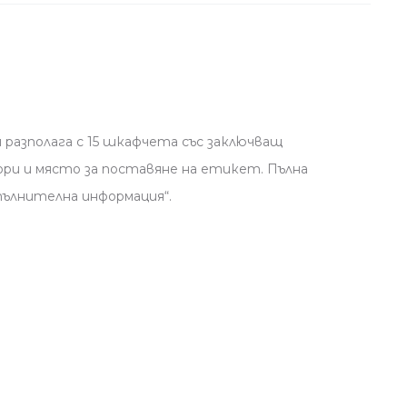
 разполага с 15 шкафчета със заключващ
ори и място за поставяне на етикет. Пълна
ълнителна информация“.