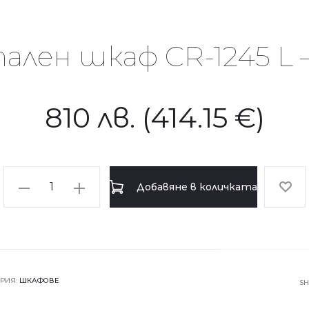
лен шкаф CR-1245 L 
810
лв.
(414.15 €)
количество
Добавяне в количката
за
Метален
шкаф
CR-
1245
ОРИЯ:
ШКАФОВЕ
S
L