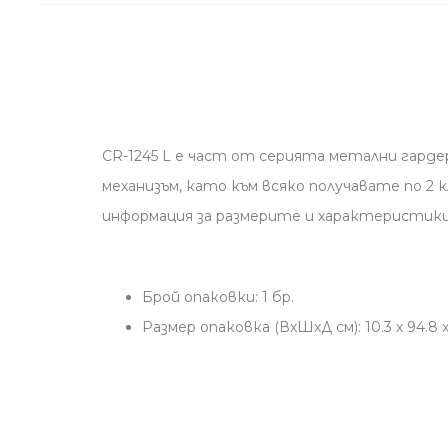
CR-1245 L е част от серията метални гарде
механизъм, като към всяко получавате по 
информация за размерите и характеристики
Брой опаковки: 1 бр.
Размер опаковка (ВхШхД см): 10.3 x 94.8 x 1