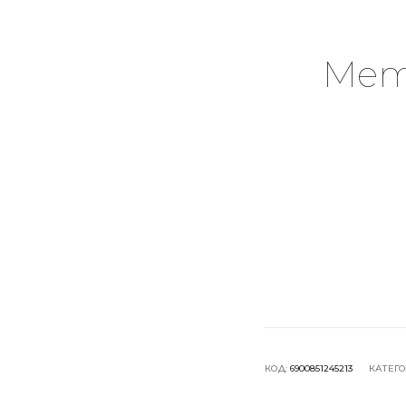
Мета
КОД:
6900851245213
КАТЕГ