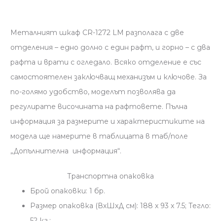
Металният шкаф CR-1272 LM разполага с две
отделения – едно долно с един рафт, и горно – с два
рафта и врати с огледало. Всяко отделение е със
самостоятелен заключващ механизъм и ключове. За
по-голямо удобство, моделът позволява да
регулирате височината на рафтовете. Пълна
информация за размерите и характеристиките на
модела ще намерите в таблицата в таб/поле
„Допълнителна информация“.
Транспортна опаковка
Брой опаковки: 1 бр.
Размер опаковка (ВхШхД см): 188 x 93 x 7.5; Тегло:
52 кг.;