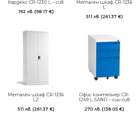
Кардекс CR-1230 L – сив
Метален шкаф CR-1236
L
192
лв.
(98.17 €)
511
лв.
(261.37 €)
Метален шкаф CR-1236
Офис контейнер CR-
LZ
1249 L SAND – син-сив
511
лв.
(261.37 €)
270
лв.
(138.05 €)