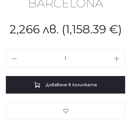
BARCELONA
2,266
лв.
(1,158.39 €)
количество
за
Помощна
маса
Добавяне в количката
BARCELONA