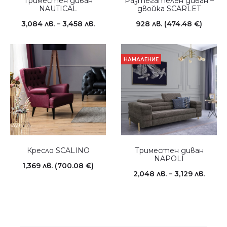
Триместен диван
Разтегателен диван –
NAUTICAL
двойка SCARLET
3,084
лв.
–
3,458
лв.
928
лв.
(474.48 €)
НАМАЛЕНИЕ
Кресло SCALINO
Триместен диван
NAPOLI
1,369
лв.
(700.08 €)
2,048
лв.
–
3,129
лв.