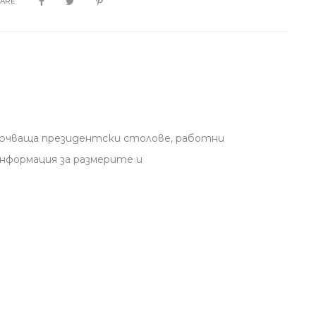
HARE
лючваща президентски столове, работни
нформация за размерите и