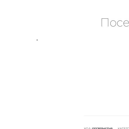
Посе
КОД:
6900858461548
КАТЕГ