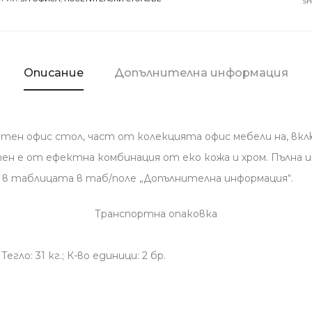
S
бял
Описание
Допълнителна информация
тен офис стол, част от колекцията офис мебели на, вк
н е от ефектна комбинация от еко кожа и хром. Пълна и
в таблицата в таб/поле „Допълнителна информация“.
Транспортна опаковка
Тегло: 31 кг.; К-во единици: 2 бр.