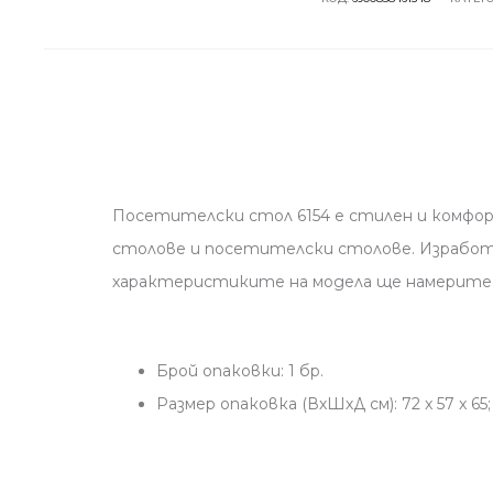
Посетителски стол 6154 е стилен и комфор
столове и посетителски столове. Изработе
характеристиките на модела ще намерите 
Брой опаковки: 1 бр.
Размер опаковка (ВхШхД см): 72 x 57 x 65; 