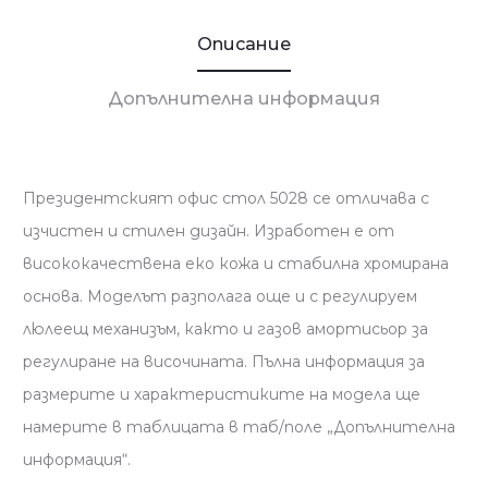
Описание
Допълнителна информация
Президентският офис стол 5028 се отличава с
изчистен и стилен дизайн. Изработен е от
висококачествена еко кожа и стабилна хромирана
основа. Моделът разполага още и с регулируем
люлеещ механизъм, както и газов амортисьор за
регулиране на височината. Пълна информация за
размерите и характеристиките на модела ще
намерите в таблицата в таб/поле „Допълнителна
информация“.