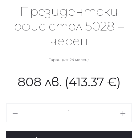
Президентски
офис стол 5028 –
черен
Гаранция: 24 месеца
808
лв.
(413.37 €)
количество
за
Президентски
офис