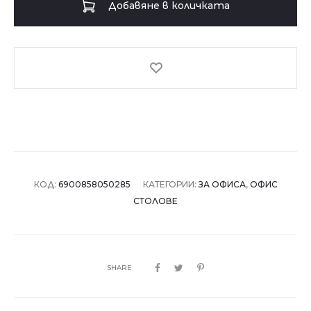
Добавяне в количката
стол
5028
-
черен
КОД:
6900858050285
КАТЕГОРИИ:
ЗА ОФИСА
,
ОФИС
СТОЛОВЕ
SHARE