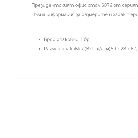
Президентският офис стол 6076 от серията 
Пълна информация за размерите и характер
Брой опаковки: 1 бр.
Размер опаковка (ВхШхД см):59 x 28 x 67; Т