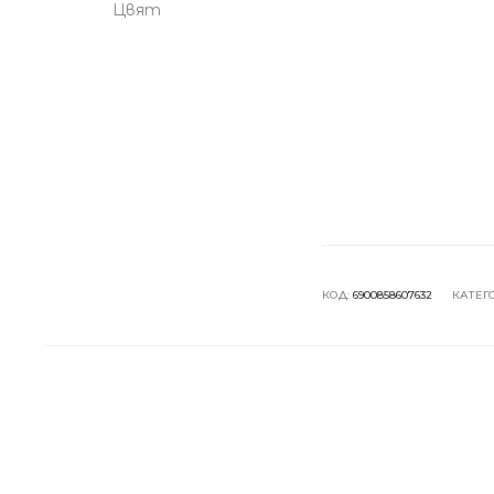
Цвят
КОД:
6900858607632
КАТЕГ