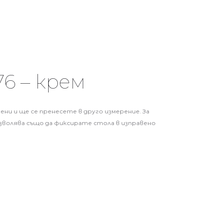
6 – крем
мени и ще се пренесете в друго измерение. За
зволява също да фиксирате стола в изправено