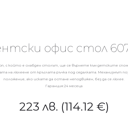
нтски офис стол 607
sion, с който е снабден столът, ще се върнете към детските спо
ата на люлеене от кръглата ръчка под седалката. Механизмът по
положение, ако искате да остане неподвижен, без да се люлее.
Гаранция:24 месеца
223
лв.
(114.12 €)