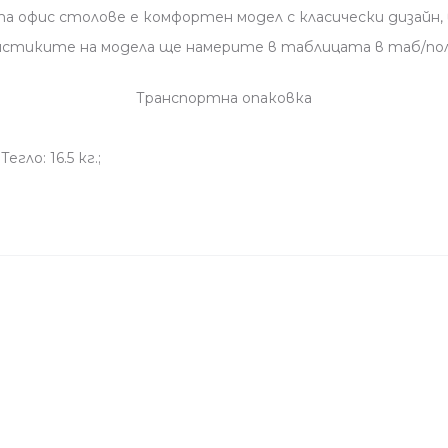
офис столове е комфортен модел с класически дизайн, в
истиките на модела ще намерите в таблицата в таб/пол
Транспортна опаковка
егло: 16.5 кг.;
Свързани продукти