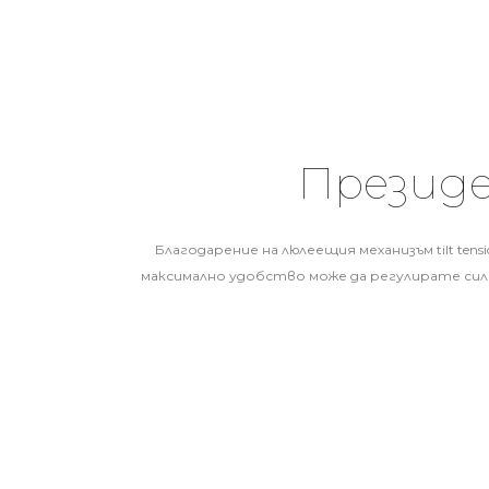
Президе
Благодарение на люлеещия механизъм tilt ten
максимално удобство може да регулирате сил