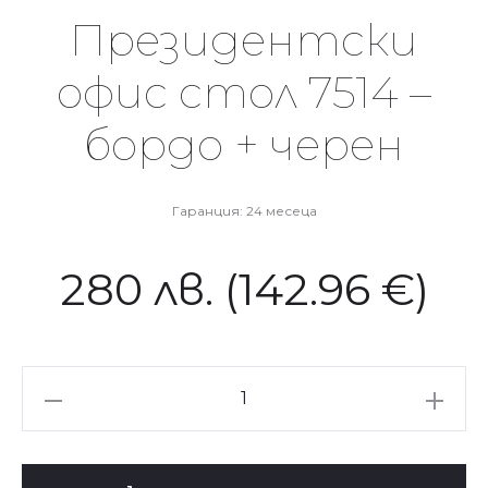
Президентски
офис стол 7514 –
бордо + черен
Гаранция: 24 месеца
280
лв.
(142.96 €)
количество
за
Президентски
офис