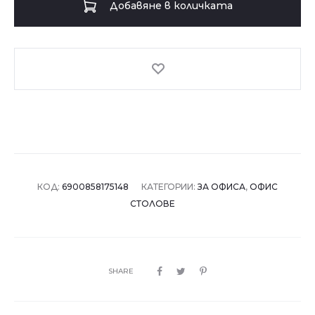
Добавяне в количката
стол
7514
-
бордо
+
черен
КОД:
6900858175148
КАТЕГОРИИ:
ЗА ОФИСА
,
ОФИС
СТОЛОВЕ
SHARE