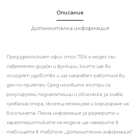
Описание
Допълнителна информация
Президентският офис стол 7514 е модел със
съвременен дизайн и функции, които ще ви
осигурят удобство и ще направят работния ви
ден по-приятен. Сред неговите екстри са
регулируеми подлакътници и облегалка за глава,
лумбална опора, люлеещ механизъм и коригиране на
височината. Пълна информация за размерите и
характеристиките на модела ще намерите в
таблицата в таб/поле „Допълнителна информация“.