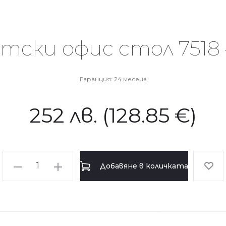
тски офис стол 7518 
Гаранция: 24 месеца
252
лв.
(128.85 €)
количество
Добавяне в количката
за
Президентски
офис
стол