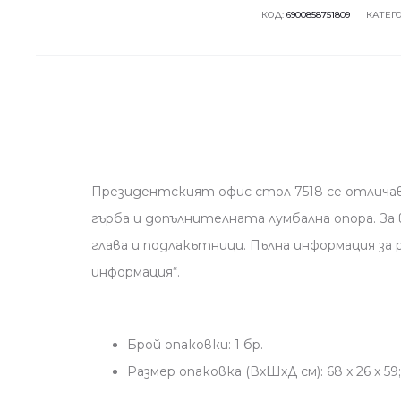
КОД:
6900858751809
КАТЕГ
Президентският офис стол 7518 се отличава
гърба и допълнителната лумбална опора. За
глава и подлакътници. Пълна информация з
информация“.
Брой опаковки: 1 бр.
Размер опаковка (ВхШхД см): 68 x 26 x 59; Т