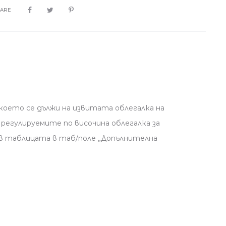
HARE
което се дължи на извитата облегалка на
регулируемите по височина облегалка за
 в таблицата в таб/поле „Допълнителна