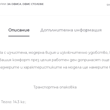
7518
ОРИИ:
ЗА ОФИСА
,
ОФИС СТОЛОВЕ
S
-
оранжев
Описание
Допълнителна информация
 с изчистенa, модерна визия и изключително удобство, 
 вашия комфорт през целия работен ден допринасят още 
а размерите и характеристиките на модела ще намерите
Транспортна опаковка
егло: 14.3 кг.;