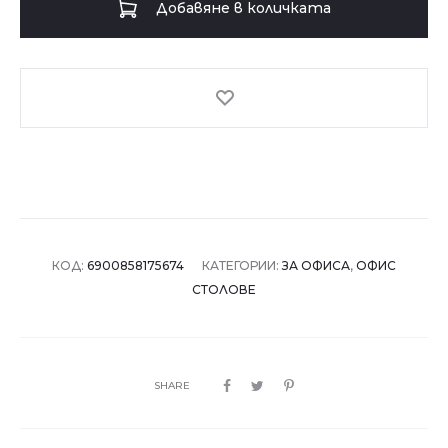
Добавяне в количката
стол
7567
-
черен-
зелен
КОД:
6900858175674
КАТЕГОРИИ:
ЗА ОФИСА
,
ОФИС
СТОЛОВЕ
SHARE