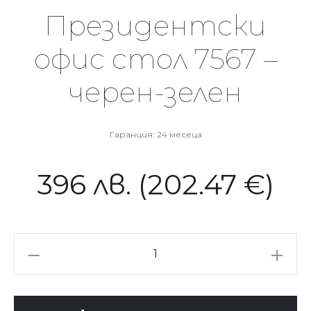
Президентски
офис стол 7567 –
черен-зелен
Гаранция: 24 месеца
396
лв.
(202.47 €)
количество
за
Президентски
офис