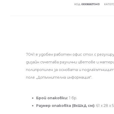
КОД:
6900858370413
КАТЕГ
7041 е удобен работен офис стол с регулир
дизайн съчетава различни цветове и матери
полипропилен за основата и подлакътницит
поле „Допълнителна информация“.
Брой опаковки:
1 бр.
Размер опаковка (ВхШхД см):
61 x 28 x 5