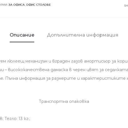
7041-
ОРИИ:
ЗА ОФИСА
,
ОФИС СТОЛОВЕ
S
черен
-
оранжев
Описание
Допълнителна информация
уем люлеещ механизъм и вграден газов амортисьор за кор
и – висококачествена дамаска в черен цвят за седалката,
е. Пълна информация за размерите и характеристиките 
Транспортна опаковка
8; Тегло: 13 кг.;