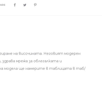
HARE
игиране на височината. Неговият модерен
 здрава мрежа за облегалката и
на модела ще намерите в таблицата в таб/