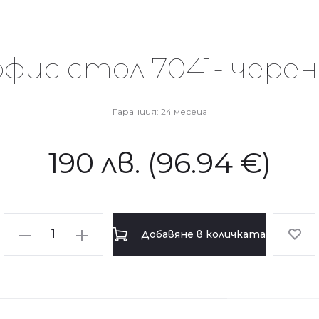
фис стол 7041- черен
Гаранция: 24 месеца
190
лв.
(96.94 €)
количество
Добавяне в количката
за
Работен
офис
стол