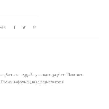
HARE
ва цвята и създава усещане за уют. Плотът
м. Пълна информация за размерите и