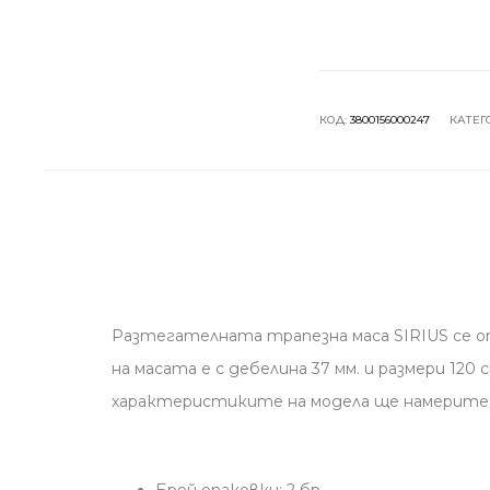
КОД:
3800156000247
КАТЕГ
Разтегателната трапезна маса SIRIUS се от
на масата е с дебелина 37 мм. и размери 120 
характеристиките на модела ще намерите 
Брой опаковки: 2 бр.