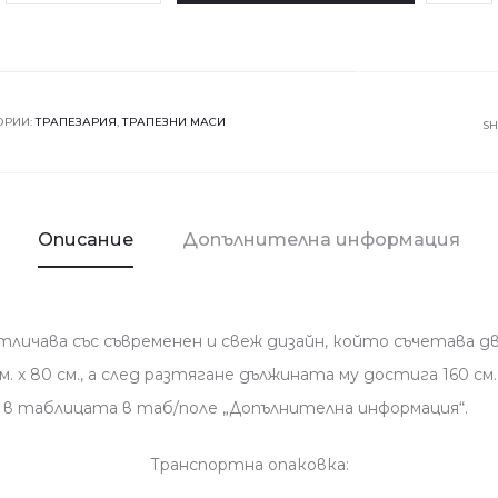
Разтегателна
трапезна
маса
SIRIUS
ОРИИ:
ТРАПЕЗАРИЯ
,
ТРАПЕЗНИ МАСИ
S
-
бял
-
Описание
Допълнителна информация
бетон
личава със съвременен и свеж дизайн, който съчетава д
см. х 80 см., а след разтягане дължината му достига 160 с
в таблицата в таб/поле „Допълнителна информация“.
Транспортна опаковка: