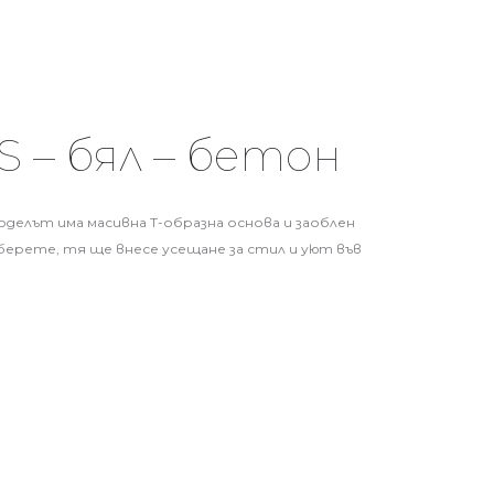
 – бял – бетон
оделът има масивна Т-образна основа и заоблен
берете, тя ще внесе усещане за стил и уют във