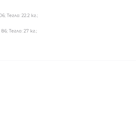
; Тегло: 22.2 кг.;
86; Тегло: 27 кг.;
Свързани продукти