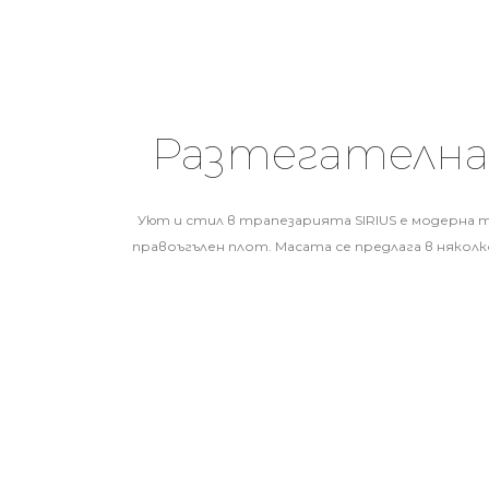
Разтегателна 
Уют и стил в трапезарията SIRIUS е модерна т
правоъгълен плот. Масата се предлага в някол