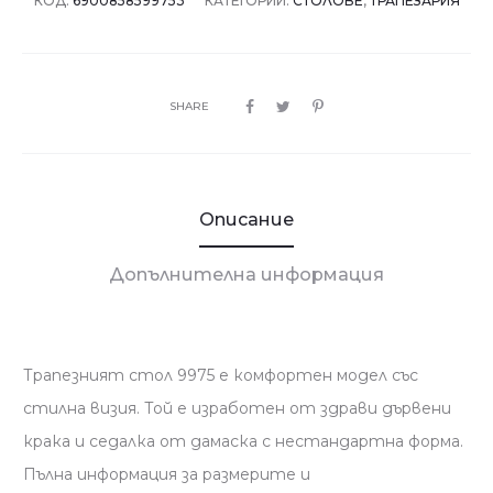
КОД:
6900858599753
КАТЕГОРИИ:
СТОЛОВЕ
,
ТРАПЕЗАРИЯ
SHARE
Описание
Допълнителна информация
Трапезният стол 9975 е комфортен модел със
стилна визия. Той е изработен от здрави дървени
крака и седалка от дамаска с нестандартна форма.
Пълна информация за размерите и