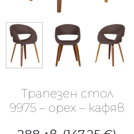
Трапезен стол
9975 – орех – кафяв