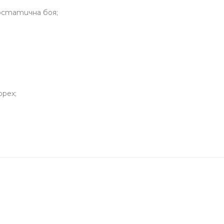
ростатична боя;
рех;
Свързани продукти