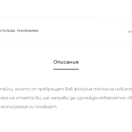
Трапезен
стол
JASMINE
:
СТОЛОВЕ
,
ТРАПЕЗАРИЯ
S
Описание
етайли, които се превръщат във фокусна точка на новите
ера на стаята ви, ще направи да изглежда невероятно све
 неописуемия си комфорт.