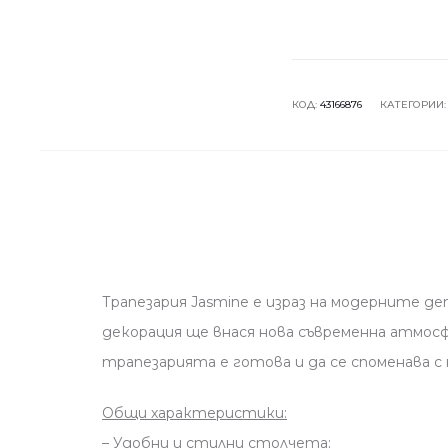
КОД:
43166876
КАТЕГОРИИ
Трапезария Jasmine е израз на модерните д
декорация ще внася нова съвременна атмосф
трапезарията е готова и да се споменава с
Общи характеристики:
– Удобни и стилни столчета;