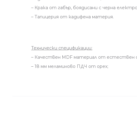
– Крака от габър, боядисани с черна елект
– Тапицерия от кадифена материя.
Технически спецификации:
– Качествен MDF материал от естествен о
– 18 мм меламиново ПДЧ от орех;