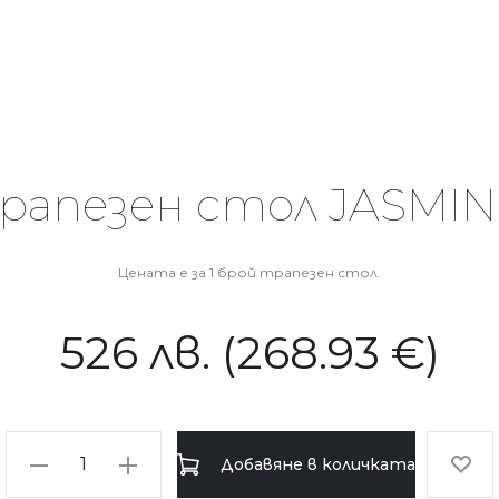
рапезен стол JASMI
Цената е за 1 брой трапезен стол.
526
лв.
(268.93 €)
количество
Добавяне в количката
за