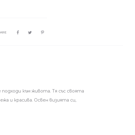
HARE
 подходи към живота. Тя със своята
жа и красива. Освен визията си,