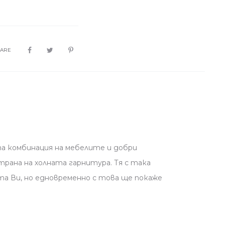
HARE
а комбинация на мебелите и добри
рана на холната гарнитурa. Тя с така
а Ви, но едновременно с това ще покаже