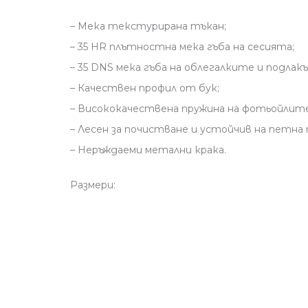
– Мека текстурирана тъкан;
– 35 HR плътностна мека гъба на сесията;
– 35 DNS мека гъба на облегалките и подла
– Качествен профил от бук;
– Висококачествена пружина на фотьойлит
– Лесен за почистване и устойчив на петна 
– Неръждаеми метални крака.
Размери:
Четириместен диван: ширина см., височ
Триместен диван: ширина см., височина 
Двуместен диван: ширина см., височина 