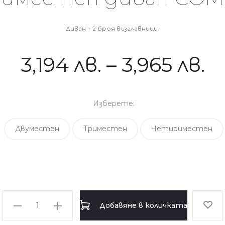
Диван + 2 броя възглавници.
3,194
лв.
–
3,965
лв.
Изберете:
Двуместен
Триместен
Четириместен
количество
Добавяне в количката
за