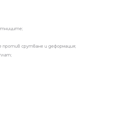
кътниците;
е против срутване и деформация;
плат;
ина см., дълбочина см.
см., дълбочина см.
см., дълбочина см.