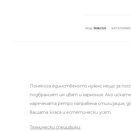
КОД:
96982326
КАТЕГОРИИ
Понякога единственото нужно нещо за пост
подбраният им цвят и хармония. Ако искат
наречената ретро направена стилизация, д
вашата класа и естетически усет.
Технически специфики: