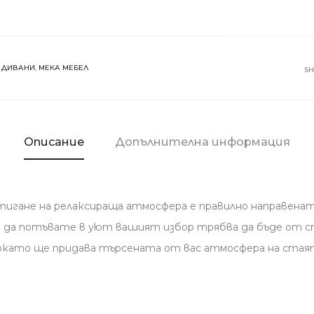
Триместен
диван
COMFY
:
ДИВАНИ
,
МЕКА МЕБЕЛ
S
Описание
Допълнителна информация
игане на релаксираща атмосфера е правилно направенат
е да потъвате в уют вашият избор трябва да бъде от ст
окато ще придава търсената от вас атмосфера на стаят