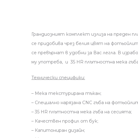
Грандиозният комплект излиза на преден п
се придобива чрез белия цвят на фотьойли
се превърнат в удобни за Вас легла. В из
му употреба, и 35 HR плътностна мека гъба
Технически специфики:
– Мека текстурирана тъкан;
– Специално нарязана CNC гъба на фотьойли
– 35 HR плътностна мека гъба на сесията;
– Качествен профил от бук;
– Капитониран дизайн;