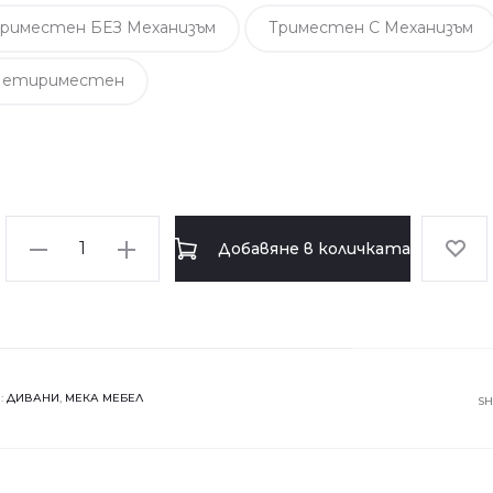
риместен БЕЗ Механизъм
Триместен С Механизъм
Четириместен
количество
Добавяне в количката
за
Триместен
диван
SCALAR
:
ДИВАНИ
,
МЕКА МЕБЕЛ
S