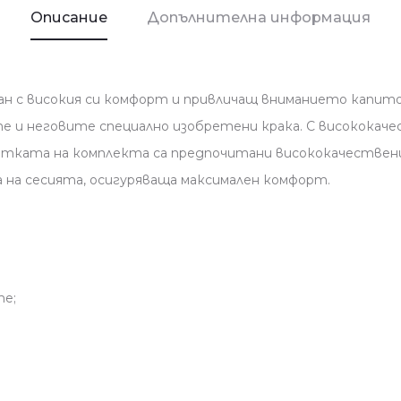
Описание
Допълнителна информация
лан с високия си комфорт и привличащ вниманието капит
те и неговите специално изобретени крака. С висококач
работката на комплекта са предпочитани висококачеств
 на сесията, осигуряваща максимален комфорт.
те;