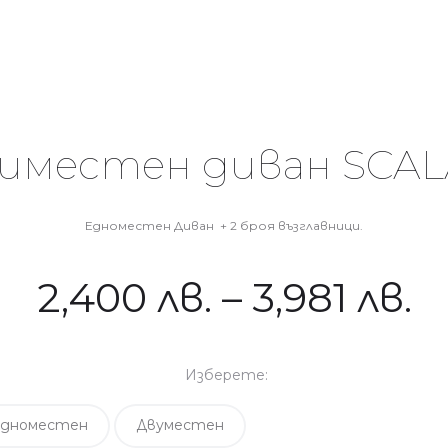
иместен диван SCA
Едноместен Диван + 2 броя възглавници.
2,400
лв.
–
3,981
лв.
Изберете:
Едноместен
Двуместен