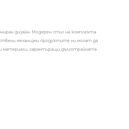
ониран дизайн. Модерен стил на комплекта
ествени механизми продуктите ни могат да
ени материали, гарантиращи дълготрайната