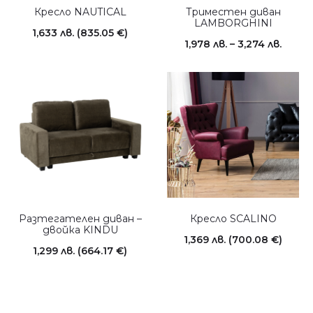
Кресло NAUTICAL
Триместен диван
LAMBORGHINI
1,633
лв.
(835.05 €)
1,978
лв.
–
3,274
лв.
Разтегателен диван –
Кресло SCALINO
двойка KINDU
1,369
лв.
(700.08 €)
1,299
лв.
(664.17 €)