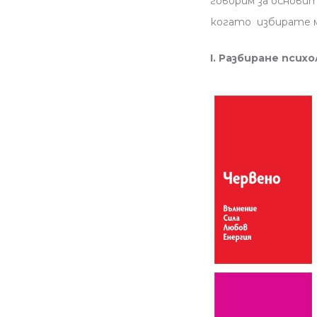
говорим за основит
когато избирате м
I. Разбиране псих