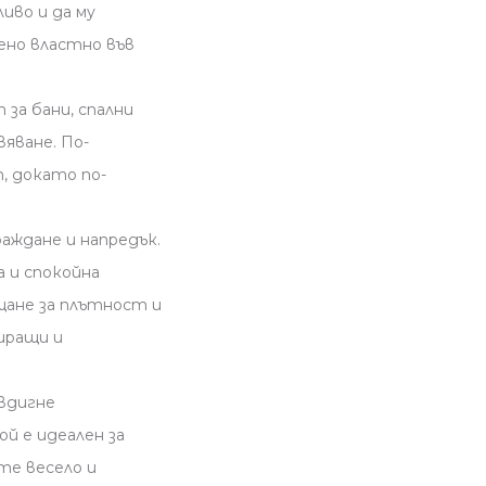
иво и да му
ено властно във
 за бани, спални
яване. По-
, докато по-
аждане и напредък.
а и спокойна
щане за плътност и
иращи и
вдигне
й е идеален за
ете весело и