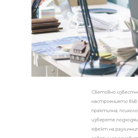
Световно известно
настроението във в
практична, психол
изберете подходящ
ефект на различни