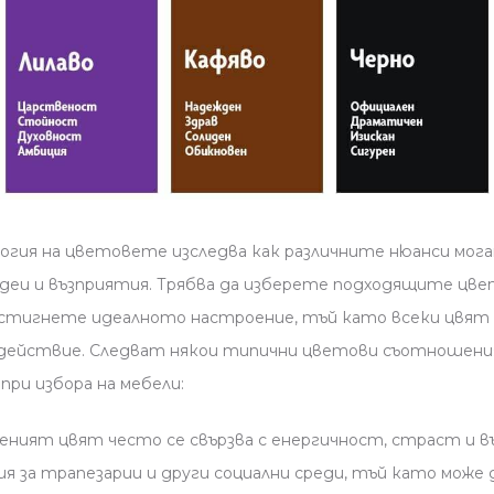
гия на цветовете изследва как различните нюанси мога
деи и възприятия. Трябва да изберете подходящите цве
постигнете идеалното настроение, тъй като всеки цвят 
здействие. Следват някои типични цветови съотношени
при избора на мебели:
ният цвят често се свързва с енергичност, страст и въ
ия за трапезарии и други социални среди, тъй като може 