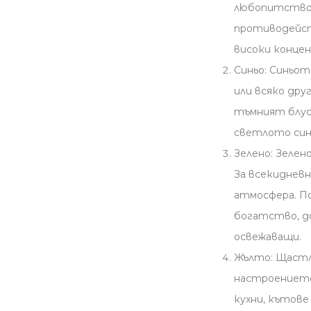
любопитствот
противодейст
високи конце
Синьо:
Синьото
или всяко дру
тъмният блус 
светлото син
Зелено
: Зелен
За всекидневн
атмосфера. П
богатство, д
освежаващи.
Жълто: Щастл
настроението 
кухни, кътове