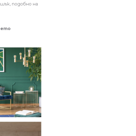
шък, подобно на
ието