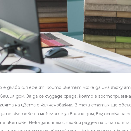
 е дълбокия ефект, който цветът може да има върху а
ашия дом. За да се създаде среда, която е гостоприемна
огията на цвета е жизненоважна. В тази статия ще обсъд
ите цветове на мебелите за вашия дом, въз основа на п
те цветове. Нека започнем с първия раздел на статията