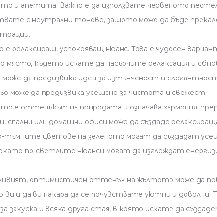
о и апетита. Важно е да използвате червеното пестел
вате с неутрални тонове, защото може да бъде прекал
нтрации.
 е релаксиращ, успокояващ нюанс. Това е чудесен вариант
го място, където искате да насърчите релаксация и обнов
може да предизвика идеи за изтънченост и елегантност
ьо може да предизвика усещане за чистота и свежест.
ото е оттенъкът на природата и означава хармония, прер
и, спални или домашни офиси може да създаде релаксиращ
о-тъмните цветове на зеленото могат да създадат усе
окато по-светлите нюанси могат да изглеждат енергиз
ивият, оптимистичен оттенък на жълтото може да по
ви и да ви накара да се почувствате уютни и доволни. То
 за закуска и всяка друга стая, в която искате да създад