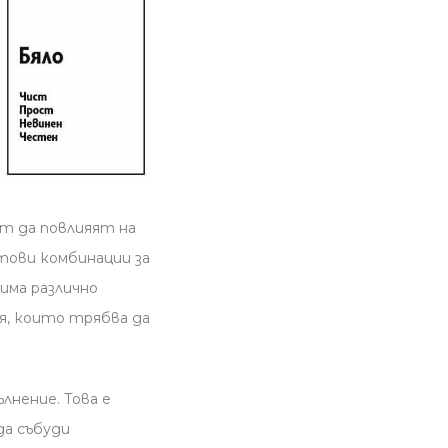
т да повлияят на
тови комбинации за
има различно
я, които трябва да
лнение. Това е
да събуди