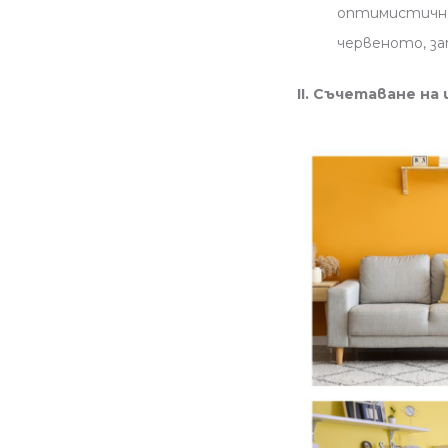
оптимистично
червеното, за
II. Съчетаване н