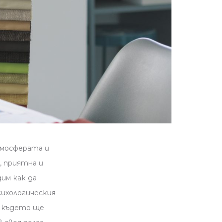
тмосферата и
, приятна и
им как да
сихологическия
, където ще