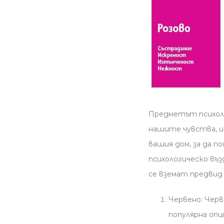
Предметът психоло
нашите чувства, и
вашия дом, за да 
психологическо въ
се вземат предвид 
Червено:
Черве
популярна опц