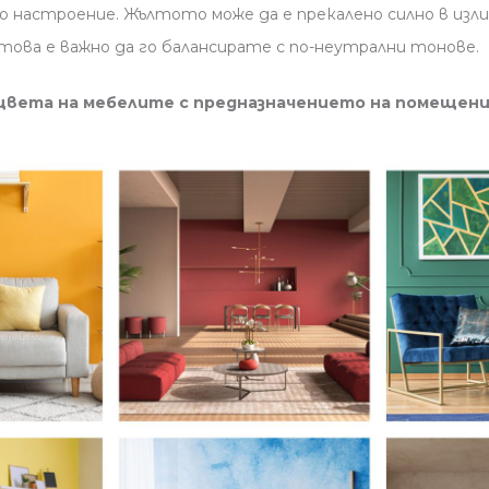
 настроение. Жълтото може да е прекалено силно в изли
това е важно да го балансирате с по-неутрални тонове.
а цвета на мебелите с предназначението на помещен