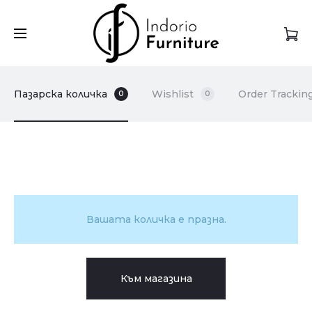
Пазарска количка
Wishlist
Order Trackin
0
0
C
Вашата количка е празна.
a
r
Към магазина
t